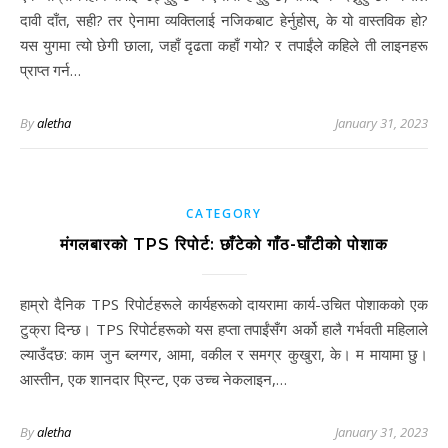
दावी दाँत, सही? तर ऐनामा व्यक्तिलाई नजिकबाट हेर्नुहोस्, के यो वास्तविक हो?
यस युगमा त्यो छेगी छाला, जहाँ दृढता कहाँ गयो? र तपाईंले कहिले ती लाइनहरू
प्राप्त गर्न…
By
aletha
January 31, 2023
CATEGORY
मंगलबारको TPS रिपोर्ट: छाँटेको गाँठ-घाँटीको पोशाक
हाम्रो दैनिक TPS रिपोर्टहरूले कार्यहरूको दायरामा कार्य-उचित पोशाकको एक
टुक्रा दिन्छ। TPS रिपोर्टहरूको यस हप्ता तपाईंसँग अर्को हालै गर्भवती महिलाले
ल्याउँदछ: काम जुन ब्लग्गर, आमा, वकील र समग्र कुखुरा, के। म मायामा छु।
आस्तीन, एक शानदार प्रिन्ट, एक उच्च नेकलाइन,…
By
aletha
January 31, 2023